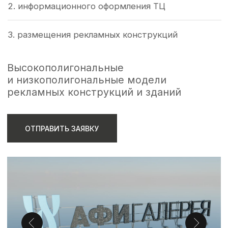
В рамках согласования рекламных
конструкций 3D-модель является не
дополнительной опцией, а обязательным
техническим требованием Департамента
информационных технологий.
Корректно подготовленная модель должна
соответствовать установленным
требованиям, структуре данных и формату
передачи, включая формирование файла
GeoJSON с точной привязкой к местности.
Неправильно подготовленные модели часто
становятся причиной отказов или возврата
документов на доработку, что существенно
увеличивает сроки согласования проекта.