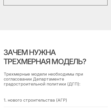
Высокополигональные
и низкополигональные модели
рекламных конструкций и зданий
ОТПРАВИТЬ ЗАЯВКУ
* В соответствии с Постановлением Правительства
Москвы № 412-ПП от 5 марта 2025 года и
Распоряжением Москомархитектуры №499 от 10.03.2025
года)